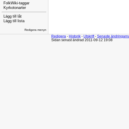
FolkWiki-taggar
Kyrkotonarter
Lägg till låt
Lägg till lista
Redigera menyn
Redigera
-
Historik
-
Utskrift
-
Senaste ändringarn
Sidan senast ändrad 2011-09-12 19:08