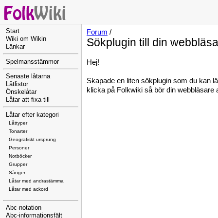
Start
Forum
/
Wiki om Wikin
Sökplugin till din webbläs
Länkar
Hej!
Spelmansstämmor
Senaste låtarna
Skapade en liten sökplugin som du kan lägg
Låtlistor
klicka på Folkwiki så bör din webbläsare au
Önskelåtar
Låtar att fixa till
Låtar efter kategori
Låttyper
Tonarter
Geografiskt ursprung
Personer
Notböcker
Grupper
Sånger
Låtar med andrastämma
Låtar med ackord
Abc-notation
Abc-informationsfält