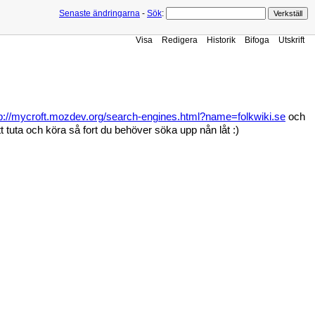
Senaste ändringarna
-
Sök
:
Visa
Redigera
Historik
Bifoga
Utskrift
tp://mycroft.mozdev.org/search-engines.html?name=folkwiki.se
och
tt tuta och köra så fort du behöver söka upp nån låt :)