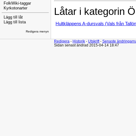
FolkWiki-taggar
Kyrkotonarter
Låtar i kategorin Ö
Lägg till låt
Lägg till lista
Hultkläppens A-dursvals (Vals från Tallön
Redigera menyn
Redigera
-
Historik
-
Utskrift
-
Senaste ändringarn
Sidan senast ändrad 2015-04-14 18:47