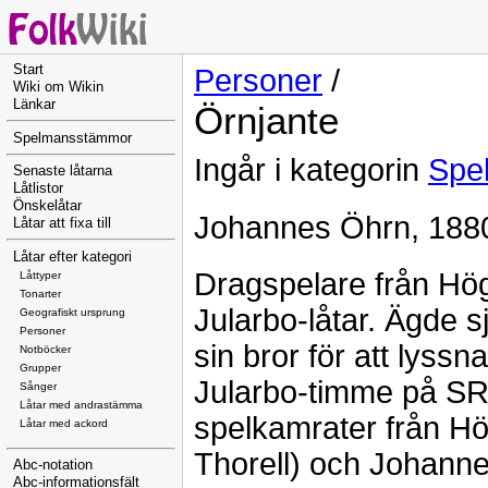
Start
Personer
/
Wiki om Wikin
Länkar
Örnjante
Spelmansstämmor
Ingår i kategorin
Spe
Senaste låtarna
Låtlistor
Önskelåtar
Johannes Öhrn, 1880
Låtar att fixa till
Låtar efter kategori
Dragspelare från Hög
Låttyper
Tonarter
Jularbo-låtar. Ägde sj
Geografiskt ursprung
Personer
sin bror för att lyss
Notböcker
Grupper
Jularbo-timme på SR.
Sånger
Låtar med andrastämma
spelkamrater från H
Låtar med ackord
Thorell) och Johann
Abc-notation
Abc-informationsfält