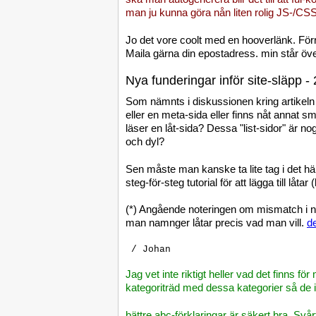
man ju kunna göra nån liten rolig JS-/C
Jo det vore coolt med en hooverlänk. Förre
Maila gärna din epostadress. min står öve
Nya funderingar inför site-släpp 
Som nämnts i diskussionen kring artikeln i
eller en meta-sida eller finns nåt annat sm
läser en låt-sida? Dessa "list-sidor" är n
och dyl?
Sen måste man kanske ta lite tag i det här
steg-för-steg tutorial för att lägga till låtar
(*) Angående noteringen om mismatch i numr
man namnger låtar precis vad man vill.
d
Jag vet inte riktigt heller vad det finns f
kategoriträd med dessa kategorier så de i
bättre abc-förklaringar är säkert bra. Sv