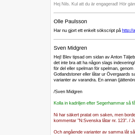
Hej Nils. Kul att du är engagerad! Hör gär
Olle Paulsson
Har nu gjort ett enkelt sökscript på
http:/
Sven Midgren
Hej! Blev tipsad om sidan av Anton Täljebä
det inte bra att ha någon slags indexerin
för del eller spelman för spelman, genom 
Gotlandstoner eller låtar ur Övergaards sa
varianter av varandra. En annan (jättenörd
/Sven Midgren
Kolla in kadriljen efter Segerhammar så får
Ni har säkert pratat om saken, men borde d
kommentar "N:Svenska låtar nr. 123". / 
Och angående varianter av samma låt så ty