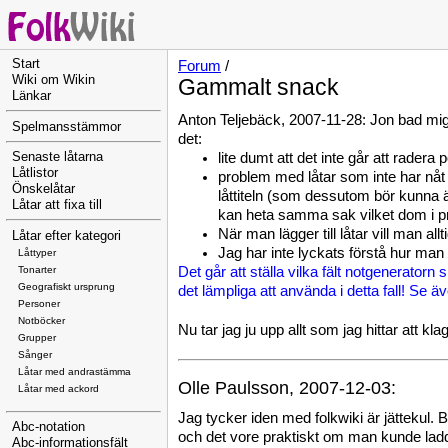
Start
Forum
/
Wiki om Wikin
Gammalt snack
Länkar
Anton Teljebäck, 2007-11-28: Jon bad mig at
Spelmansstämmor
det:
lite dumt att det inte går att radera p
Senaste låtarna
Låtlistor
problem med låtar som inte har nåt 
Önskelåtar
låttiteln (som dessutom bör kunna än
Låtar att fixa till
kan heta samma sak vilket dom i pr
När man lägger till låtar vill man 
Låtar efter kategori
Jag har inte lyckats förstå hur m
Låttyper
Tonarter
Det går att ställa vilka fält notgeneratorn 
Geografiskt ursprung
det lämpliga att använda i detta fall! Se ä
Personer
Notböcker
Nu tar jag ju upp allt som jag hittar att kla
Grupper
Sånger
Låtar med andrastämma
Olle Paulsson, 2007-12-03:
Låtar med ackord
Jag tycker iden med folkwiki är jättekul. B
Abc-notation
och det vore praktiskt om man kunde ladda u
Abc-informationsfält