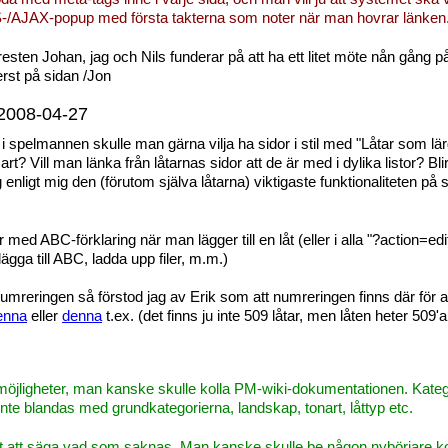
SS-/AJAX-popup med första takterna som noter när man hovrar länke
sten Johan, jag och Nils funderar på att ha ett litet möte nån gång på 
rst på sidan /Jon
- 2008-04-27
 spelmannen skulle man gärna vilja ha sidor i stil med "Låtar som lärd
art? Vill man länka från låtarnas sidor att de är med i dylika listor? Bl
og enligt mig den (förutom själva låtarna) viktigaste funktionaliteten 
 med ABC-förklaring när man lägger till en låt (eller i alla "?action=e
 (lägga till ABC, ladda upp filer, m.m.)
eringen så förstod jag av Erik som att numreringen finns där för att h
enna
eller
denna
t.ex. (det finns ju inte 509 låtar, men låten heter 509'
ör möjligheter, man kanske skulle kolla PM-wiki-dokumentationen. Kategor
nte blandas med grundkategorierna, landskap, tonart, låttyp etc.
årt att säga vad som saknas. Man kanske skulle be någon nybörjare koll