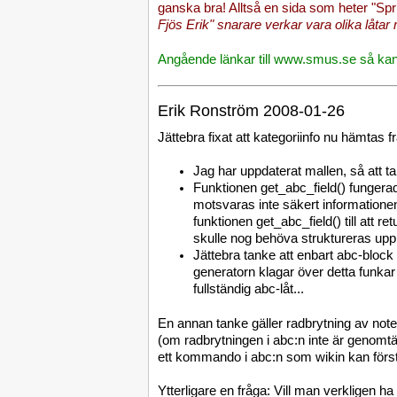
ganska bra! Alltså en sida som heter "Spri
Fjös Erik" snarare verkar vara olika lå
Angående länkar till www.smus.se så kan
Erik Ronström 2008-01-26
Jättebra fixat att kategoriinfo nu hämtas 
Jag har uppdaterat mallen, så att ta
Funktionen get_abc_field() fungerade 
motsvaras inte säkert informationen 
funktionen get_abc_field() till att 
skulle nog behöva struktureras upp
Jättebra tanke att enbart abc-block 
generatorn klagar över detta funkar
fullständig abc-låt...
En annan tanke gäller radbrytning av noter
(om radbrytningen i abc:n inte är genomt
ett kommando i abc:n som wikin kan först
Ytterligare en fråga: Vill man verkligen ha