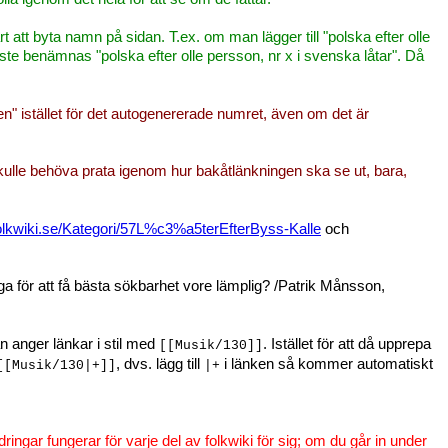
att byta namn på sidan. T.ex. om man lägger till "polska efter olle
e benämnas "polska efter olle persson, nr x i svenska låtar". Då
åten" istället för det autogenererade numret, även om det är
kulle behöva prata igenom hur bakåtlänkningen ska se ut, bara,
olkwiki.se/Kategori/57L%c3%a5terEfterByss-Kalle
och
ga för att få bästa sökbarhet vore lämplig? /Patrik Månsson,
an anger länkar i stil med
. Istället för att då upprepa
[[Musik/130]]
, dvs. lägg till
i länken så kommer automatiskt
[[Musik/130|+]]
|+
ingar fungerar för varje del av folkwiki för sig; om du går in under