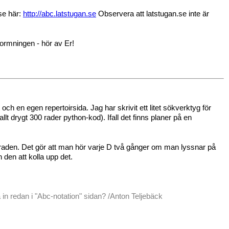
se här:
http://abc.latstugan.se
Observera att latstugan.se inte är
formningen - hör av Er!
h en egen repertoirsida. Jag har skrivit ett litet sökverktyg för
 drygt 300 rader python-kod). Ifall det finns planer på en
 raden. Det gör att man hör varje D två gånger om man lyssnar på
n den att kolla upp det.
a in redan i "Abc-notation" sidan? /Anton Teljebäck