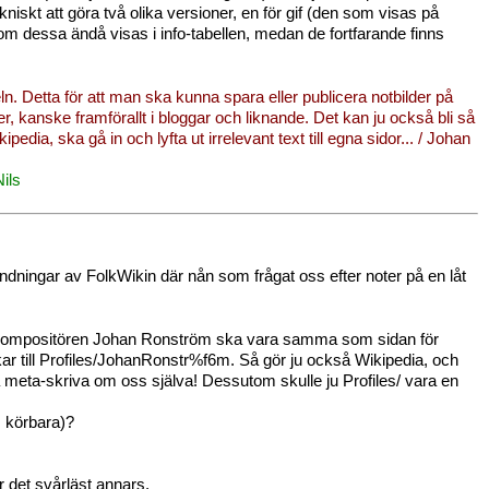
kniskt att göra två olika versioner, en för gif (den som visas på
om dessa ändå visas i info-tabellen, medan de fortfarande finns
iteln. Detta för att man ska kunna spara eller publicera notbilder på
ler, kanske framförallt i bloggar och liknande. Det kan ju också bli så
edia, ska gå in och lyfta ut irrelevant text till egna sidor... / Johan
Nils
nvändningar av FolkWikin där nån som frågat oss efter noter på en låt
för Kompositören Johan Ronström ska vara samma som sidan för
ar till Profiles/JohanRonstr%f6m. Så gör ju också Wikipedia, och
 meta-skriva om oss själva! Dessutom skulle ju Profiles/ vara en
om körbara)?
r det svårläst annars.