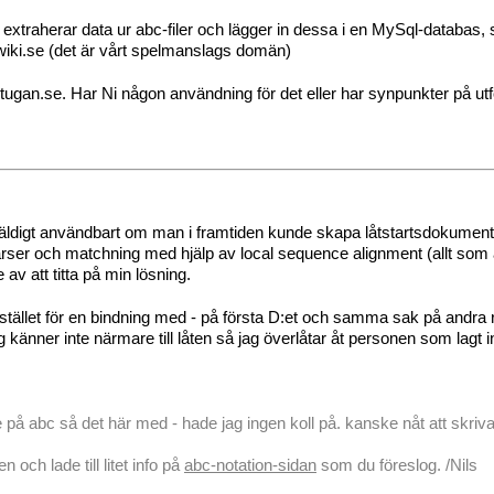
extraherar data ur abc-filer och lägger in dessa i en MySql-databas, 
wiki.se (det är vårt spelmanslags domän)
stugan.se. Har Ni någon användning för det eller har synpunkter på ut
väldigt användbart om man i framtiden kunde skapa låtstartsdokument oc
er och matchning med hjälp av local sequence alignment (allt som allt
av att titta på min lösning.
stället för en bindning med - på första D:et och samma sak på andra
ag känner inte närmare till låten så jag överlåtar åt personen som lagt i
e på abc så det här med - hade jag ingen koll på. kanske nåt att skriv
n och lade till litet info på
abc-notation-sidan
som du föreslog. /Nils