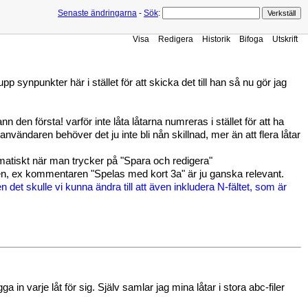
Senaste ändringarna
-
Sök
:
Visa
Redigera
Historik
Bifoga
Utskrift
 synpunkter här i stället för att skicka det till han så nu gör jag
en första! varför inte låta låtarna numreras i stället för att ha
nvändaren behöver det ju inte bli nån skillnad, mer än att flera låtar
omatiskt när man trycker på "Spara och redigera"
n, ex kommentaren "Spelas med kort 3a" är ju ganska relevant.
n det skulle vi kunna ändra till att även inkludera N-fältet, som är
in varje låt för sig. Själv samlar jag mina låtar i stora abc-filer