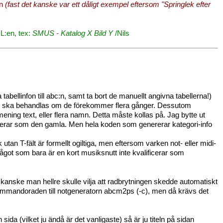
en
(fast det kanske var ett dåligt exempel eftersom "Springlek efter
L:en, tex:
SMUS - Katalog X Bild Y
/Nils
tabellinfon till abc:n, samt ta bort de manuellt angivna tabellerna!)
t ska behandlas om de förekommer flera gånger. Dessutom
 mening text, eller flera namn. Detta måste kollas på. Jag bytte ut
m fungerar som den gamla. Men hela koden som genererar kategori-info
tan T-fält är formellt ogiltiga, men eftersom varken not- eller midi-
något som bara är en kort musiksnutt inte kvalificerar som
d kanske man hellre skulle vilja att radbrytningen skedde automatiskt
 kommandoraden till notgeneratorn abcm2ps (-c), men då krävs det
sida (vilket ju ändå är det vanligaste) så är ju titeln på sidan