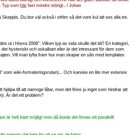
n. Typ som
här
fast mindre störigt.. / Johan
Skeppis. Du bor väl också i sthlm så det vore kul att ses alla tre.
es ut i Hovra 2008". Vilken typ av sida skulle det bli? En kategori,
ir det hysteriskt och oskalbart eller är det intressant för dem som
på sajten. Vill man lyfta fram hur man skapar en sån med templates
dit" som wiki-formateringsrutan)... Och kanske en lite mer extensiv
jälpa till att namnge låtar, men det finns ju inget som hindrar att
an). Är det ett problem?
i är helt klart möjligt men då borde det finnas ett parallellt
a igenom det hela för att se om de fattar.