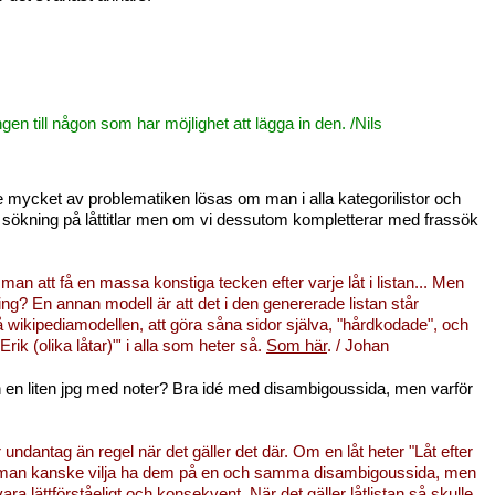
gen till någon som har möjlighet att lägga in den. /Nils
nte mycket av problematiken lösas om man i alla kategorilistor och
inte sökning på låttitlar men om vi dessutom kompletterar med frassök
man att få en massa konstiga tecken efter varje låt i listan... Men
ing? En annan modell är att det i den genererade listan står
å wikipediamodellen, att göra såna sidor själva, "hårdkodade", och
Erik (olika låtar)"' i alla som heter så.
Som här
. / Johan
n en liten jpg med noter? Bra idé med disambigoussida, men varför
 undantag än regel när det gäller det där. Om en låt heter "Låt efter
e man kanske vilja ha dem på en och samma disambigoussida, men
ara lättförståeligt och konsekvent. När det gäller låtlistan så skulle