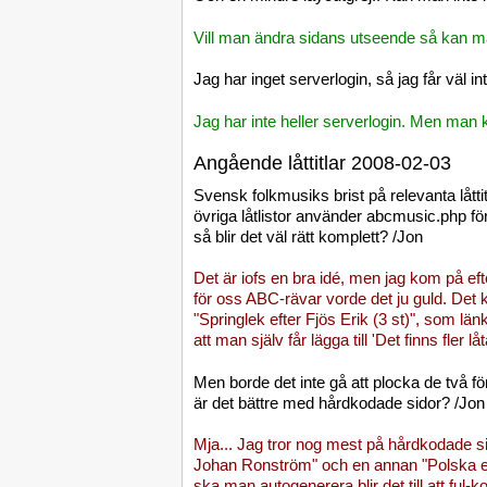
Vill man ändra sidans utseende så kan ma
Jag har inget serverlogin, så jag får väl in
Jag har inte heller serverlogin. Men man 
Angående låttitlar 2008-02-03
Svensk folkmusiks brist på relevanta låtti
övriga låtlistor använder abcmusic.php för
så blir det väl rätt komplett? /Jon
Det är iofs en bra idé, men jag kom på eft
för oss ABC-rävar vorde det ju guld. Det k
"Springlek efter Fjös Erik (3 st)", som län
att man själv får lägga till 'Det finns fler 
Men borde det inte gå att plocka de två 
är det bättre med hårdkodade sidor? /Jon
Mja... Jag tror nog mest på hårdkodade sido
Johan Ronström" och en annan "Polska e
ska man autogenerera blir det till att ful-