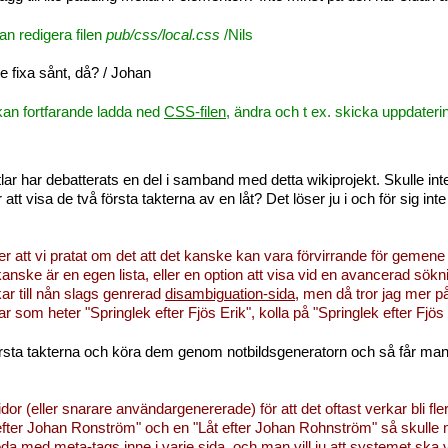
n redigera filen
pub/css/local.css
/Nils
te fixa sånt, då? / Johan
kan fortfarande ladda ned
CSS-filen
, ändra och t ex. skicka uppdaterin
tlar har debatterats en del i samband med detta wikiprojekt. Skulle i
 att visa de två första takterna av en låt? Det löser ju i och för sig 
er att vi pratat om det att det kanske kan vara förvirrande för gemene 
anske är en egen lista, eller en option att visa vid en avancerad sökn
kar till nån slags genrerad
disambiguation-sida
, men då tror jag mer p
låtar som heter "Springlek efter Fjös Erik", kolla på "Springlek efter Fjös 
första takterna och köra dem genom notbildsgeneratorn och så får ma
r (eller snarare användargenererade) för att det oftast verkar bli fler
fter Johan Ronström" och en "Låt efter Johan Rohnström" så skull
koda med meta-tags inne i varje sida, och man vill ju att systemet ska v