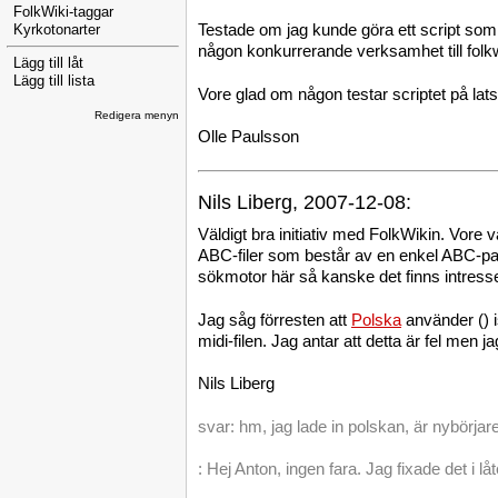
FolkWiki-taggar
Testade om jag kunde göra ett script som 
Kyrkotonarter
någon konkurrerande verksamhet till folk
Lägg till låt
Lägg till lista
Vore glad om någon testar scriptet på lat
Redigera menyn
Olle Paulsson
Nils Liberg, 2007-12-08:
Väldigt bra initiativ med FolkWikin. Vore 
ABC-filer som består av en enkel ABC-pars
sökmotor här så kanske det finns intresse 
Jag såg förresten att
Polska
använder () i
midi-filen. Jag antar att detta är fel men j
Nils Liberg
svar: hm, jag lade in polskan, är nybörjar
: Hej Anton, ingen fara. Jag fixade det i låte