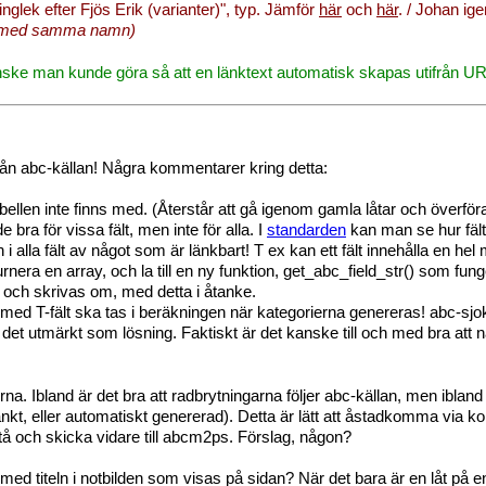
nglek efter Fjös Erik (varianter)", typ. Jämför
här
och
här
. / Johan ig
tar med samma namn)
ske man kunde göra så att en länktext automatisk skapas utifrån UR
från abc-källan! Några kommentarer kring detta:
bellen inte finns med. (Återstår att gå igenom gamla låtar och överföra 
bra för vissa fält, men inte för alla. I
standarden
kan man se hur fäl
i alla fält av något som är länkbart! T ex kan ett fält innehålla en hel
returnera en array, och la till en ny funktion, get_abc_field_str() so
 och skrivas om, med detta i åtanke.
med T-fält ska tas i beräkningen när kategorierna genereras! abc-sjok u
 det utmärkt som lösning. Faktiskt är det kanske till och med bra att 
na. Ibland är det bra att radbrytningarna följer abc-källan, men iblan
änkt, eller automatiskt genererad). Detta är lätt att åstadkomma via
å och skicka vidare till abcm2ps. Förslag, någon?
 med titeln i notbilden som visas på sidan? När det bara är en låt på en 