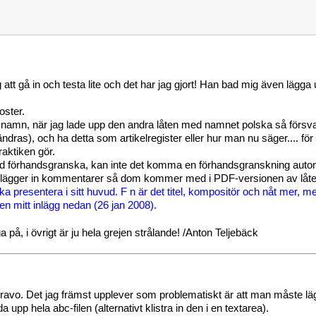
t gå in och testa lite och det har jag gjort! Han bad mig även lägga upp
oster.
namn, när jag lade upp den andra låten med namnet polska så försvann d
dras), och ha detta som artikelregister eller hur man nu säger.... för a
aktiken gör.
alltid förhandsgranska, kan inte det komma en förhandsgranskning aut
an lägger in kommentarer så dom kommer med i PDF-versionen av låte
ska presentera i sitt huvud. F n är det titel, kompositör och nåt mer, me
ven mitt inlägg nedan (26 jan 2008).
ga på, i övrigt är ju hela grejen strålande! /Anton Teljebäck
ravo. Det jag främst upplever som problematiskt är att man måste lägga 
pp hela abc-filen (alternativt klistra in den i en textarea).