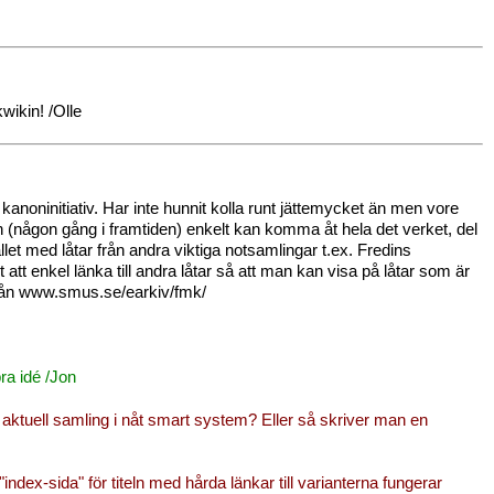
wikin! /Olle
kanoninitiativ. Har inte hunnit kolla runt jättemycket än men vore
n (någon gång i framtiden) enkelt kan komma åt hela det verket, del
et med låtar från andra viktiga notsamlingar t.ex. Fredins
att enkel länka till andra låtar så att man kan visa på låtar som är
t från www.smus.se/earkiv/fmk/
bra idé /Jon
 i aktuell samling i nåt smart system? Eller så skriver man en
dex-sida" för titeln med hårda länkar till varianterna fungerar