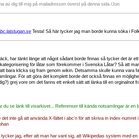
na av dig till mig på mailadressen överst på denna sida /Jon
/abc.latstugan.se
Testa! Så här tycker jag man borde kunna söka i Folk
ck, har tänkt länge att något sådant borde finnas så tycker det är ett 
g/kategorisering för låtar som förekommer i Svenska Låtar? Så att ma
att bara klicka sig fram genom wikin. Detsamma skulle kunna vara fall
mlingar. För att göra det komplett borde det också finnas en möjlighet 
ig?) grej vore om det fanns ett enkelt sätt att länka till en orginalno
 du se länk till visarkivet... Referenser till kända notsamlingar är en 
et inte gå att använda X-fältet i abc'n för att skriva in index-numret
Johan
cker jag, efter att man har vant sig, att Wikipedias system med en "in