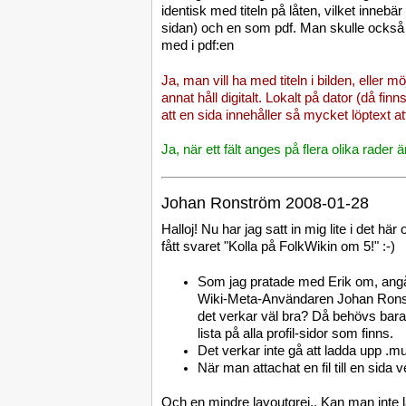
identisk med titeln på låten, vilket innebä
sidan) och en som pdf. Man skulle också k
med i pdf:en
Ja, man vill ha med titeln i bilden, eller m
annat håll digitalt. Lokalt på dator (då fi
att en sida innehåller så mycket löptext att
Ja, när ett fält anges på flera olika rader 
Johan Ronström 2008-01-28
Halloj! Nu har jag satt in mig lite i det h
fått svaret "Kolla på FolkWikin om 5!" :-)
Som jag pratade med Erik om, angåe
Wiki-Meta-Användaren Johan Ronst
det verkar väl bra? Då behövs bara
lista på alla profil-sidor som finns.
Det verkar inte gå att ladda upp .mus
När man attachat en fil till en sida 
Och en mindre layoutgrej.. Kan man inte lä