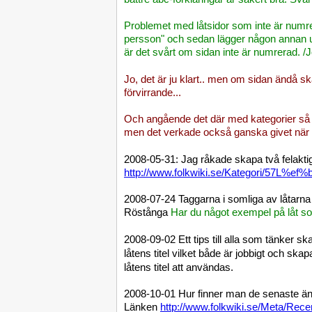
Problemet med låtsidor som inte är numrer
persson" och sedan lägger någon annan up
är det svårt om sidan inte är numrerad. /
Jo, det är ju klart.. men om sidan ändå ska
förvirrande...
Och angående det där med kategorier så p
men det verkade också ganska givet när v
2008-05-31: Jag råkade skapa två felaktig
http://www.folkwiki.se/Kategori/57L%ef%
2008-07-24 Taggarna i somliga av låtarna 
Röstånga
Har du något exempel på låt som
2008-09-02 Ett tips till alla som tänker sk
låtens titel vilket både är jobbigt och 
låtens titel att användas.
2008-10-01 Hur finner man de senaste änd
Länken
http://www.folkwiki.se/Meta/Rec