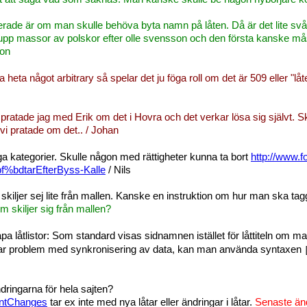
ade är om man skulle behöva byta namn på låten. Då är det lite svårt 
p massor av polskor efter olle svensson och den första kanske måst
Jon
 heta något arbitrary så spelar det ju föga roll om det är 509 eller "l
ratade jag med Erik om det i Hovra och det verkar lösa sig självt. S
i pratade om det.. / Johan
a kategorier. Skulle någon med rättigheter kunna ta bort
http://www.f
bf%bdtarEfterByss-Kalle
/ Nils
skiljer sej lite från mallen. Kanske en instruktion om hur man ska tag
 skiljer sig från mallen?
apa låtlistor: Som standard visas sidnamnen istället för låttiteln om m
skapar problem med synkronisering av data, kan man använda syntaxen
ringarna för hela sajten?
entChanges
tar ex inte med nya låtar eller ändringar i låtar.
Senaste ändr