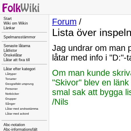
Start
Forum
/
Wiki om Wikin
Länkar
Lista över inspel
Spelmansstämmor
Jag undrar om man på 
Senaste låtarna
Låtlistor
låtar med info i "D:"-
Önskelåtar
Låtar att fixa till
Låtar efter kategori
Om man kunde skriva 
Låttyper
Tonarter
"Skivor" blev en länk 
Geografiskt ursprung
Personer
smal sak att bygga li
Notböcker
Grupper
/Nils
Sånger
Låtar med andrastämma
Låtar med ackord
Abc-notation
Abc-informationsfält