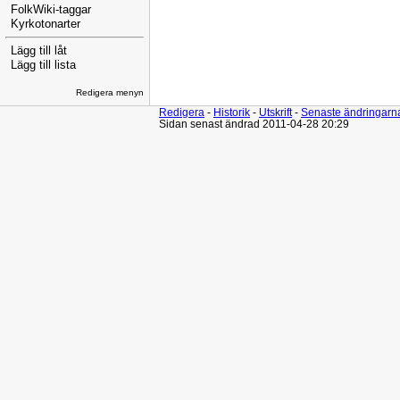
FolkWiki-taggar
Kyrkotonarter
Lägg till låt
Lägg till lista
Redigera menyn
Redigera
-
Historik
-
Utskrift
-
Senaste ändringarn
Sidan senast ändrad 2011-04-28 20:29