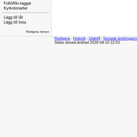
FolkWiki-taggar
Kyrkotonarter
Lägg till låt
Lägg till lista
Redigera menyn
Redigera
-
Historik
-
Utskrift
-
Senaste ändringarn
Sidan senast ändrad 2026-08-10 22:53