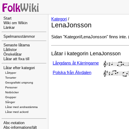
Start
Kategori
/
Wiki om Wikin
LenaJonsson
Länkar
Sidan "Kategori/LenaJonsson" finns inte. 
Spelmansstämmor
Senaste låtarna
Låtlistor
Låtar i kategorin LenaJonsson
Önskelåtar
Låtar att fixa till
Långdans åt Kärringarne
Låtar efter kategori
Polska från Älvdalen
Låttyper
Tonarter
Geografiskt ursprung
Personer
Notböcker
Grupper
Sånger
Låtar med andrastämma
Låtar med ackord
Abc-notation
Abc-informationsfält