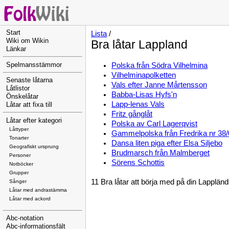
Start
Lista
/
Wiki om Wikin
Bra låtar Lappland
Länkar
Polska från Södra Vilhelmina
Spelmansstämmor
Vilhelminapolketten
Senaste låtarna
Vals efter Janne Mårtensson
Låtlistor
Babba-Lisas Hyfs'n
Önskelåtar
Lapp-lenas Vals
Låtar att fixa till
Fritz gånglåt
Låtar efter kategori
Polska av Carl Lagerqvist
Låttyper
Gammelpolska från Fredrika nr 38
Tonarter
Dansa liten piga efter Elsa Siljebo
Geografiskt ursprung
Brudmarsch från Malmberget
Personer
Sörens Schottis
Notböcker
Grupper
11 Bra låtar att börja med på din Lappländs
Sånger
Låtar med andrastämma
Låtar med ackord
Abc-notation
Abc-informationsfält