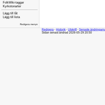
FolkWiki-taggar
Kyrkotonarter
Lägg till låt
Lägg till lista
Redigera menyn
Redigera
-
Historik
-
Utskrift
-
Senaste ändringarn
Sidan senast ändrad 2026-05-29 20:50