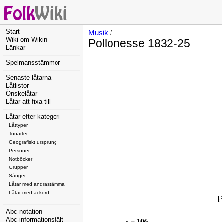
Start
Musik
/
Wiki om Wikin
Pollonesse 1832-25
Länkar
Spelmansstämmor
Senaste låtarna
Låtlistor
Önskelåtar
Låtar att fixa till
Låtar efter kategori
Låttyper
Tonarter
Geografiskt ursprung
Personer
Notböcker
Grupper
Sånger
Låtar med andrastämma
Låtar med ackord
Abc-notation
Abc-informationsfält