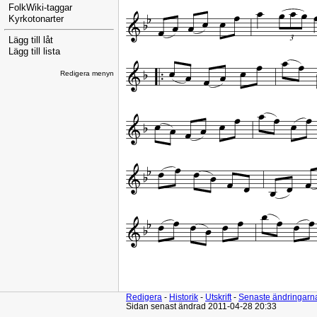
FolkWiki-taggar
Kyrkotonarter
Lägg till låt
Lägg till lista
Redigera menyn
Redigera
-
Historik
-
Utskrift
-
Senaste ändringarn
Sidan senast ändrad 2011-04-28 20:33