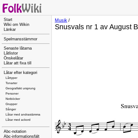
Start
Musik
/
Wiki om Wikin
Snusvals nr 1 av August B
Länkar
Spelmansstämmor
Senaste låtarna
Låtlistor
Önskelåtar
Låtar att fixa till
Låtar efter kategori
Låttyper
Tonarter
Geografiskt ursprung
Personer
Notböcker
Grupper
Sånger
Låtar med andrastämma
Låtar med ackord
Abc-notation
Abc-informationsfält