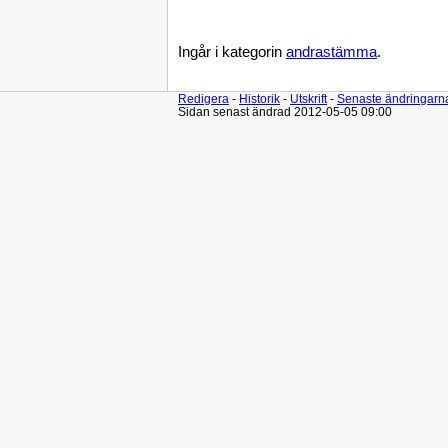
Ingår i kategorin
andrastämma
.
Redigera
-
Historik
-
Utskrift
-
Senaste ändringarn
Sidan senast ändrad 2012-05-05 09:00