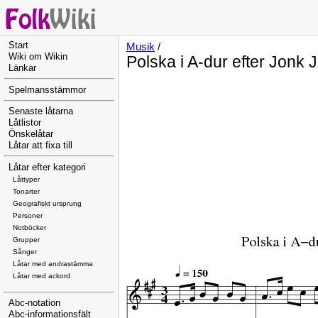
Start
Musik
/
Wiki om Wikin
Polska i A-dur efter Jonk
Länkar
Spelmansstämmor
Senaste låtarna
Låtlistor
Önskelåtar
Låtar att fixa till
Låtar efter kategori
Låttyper
Tonarter
Geografiskt ursprung
Personer
Notböcker
Grupper
Sånger
Låtar med andrastämma
Låtar med ackord
Abc-notation
Abc-informationsfält