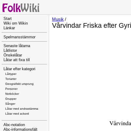
Start
Musik
/
Wiki om Wikin
Vårvindar Friska efter Gy
Länkar
Spelmansstämmor
Senaste låtarna
Låtlistor
Önskelåtar
Låtar att fixa till
Låtar efter kategori
Låttyper
Tonarter
Geografiskt ursprung
Personer
Notböcker
Grupper
Sånger
Låtar med andrastämma
Låtar med ackord
Abc-notation
Abc-informationsfält