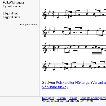
FolkWiki-taggar
Kyrkotonarter
Lägg till låt
Lägg till lista
Redigera menyn
Se även
Polska efter Näktergal (Variant a
Vårvindar friska)
Redigera
-
Historik
-
Utskrift
-
Senaste ändringarn
Sidan senast ändrad 2023-05-01 12:20