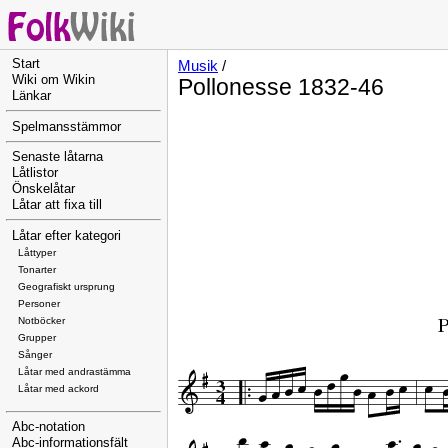
Start
Musik
/
Wiki om Wikin
Pollonesse 1832-46
Länkar
Spelmansstämmor
Senaste låtarna
Låtlistor
Önskelåtar
Låtar att fixa till
Låtar efter kategori
Låttyper
Tonarter
Geografiskt ursprung
Personer
Notböcker
Grupper
Sånger
Låtar med andrastämma
Låtar med ackord
Abc-notation
Abc-informationsfält