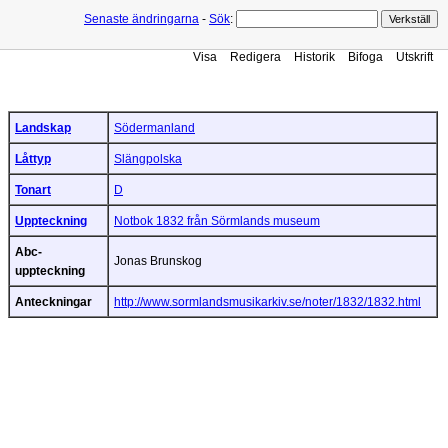
Senaste ändringarna
-
Sök
:
Visa
Redigera
Historik
Bifoga
Utskrift
Landskap
Södermanland
Låttyp
Slängpolska
Tonart
D
Uppteckning
Notbok 1832 från Sörmlands museum
Abc-
Jonas Brunskog
uppteckning
Anteckningar
http://www.sormlandsmusikarkiv.se/noter/1832/1832.html