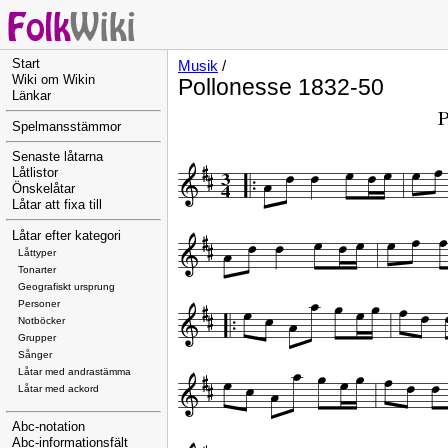
Start
Musik
/
Wiki om Wikin
Pollonesse 1832-50
Länkar
Spelmansstämmor
Senaste låtarna
Låtlistor
Önskelåtar
Låtar att fixa till
Låtar efter kategori
Låttyper
Tonarter
Geografiskt ursprung
Personer
Notböcker
Grupper
Sånger
Låtar med andrastämma
Låtar med ackord
Abc-notation
Abc-informationsfält