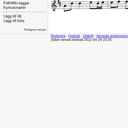
FolkWiki-taggar
Kyrkotonarter
Lägg till låt
Lägg till lista
Redigera menyn
Redigera
-
Historik
-
Utskrift
-
Senaste ändringarn
Sidan senast ändrad 2011-04-28 20:35