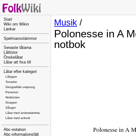
Start
Musik
/
Wiki om Wikin
Länkar
Polonesse in A M
Spelmansstämmor
notbok
Senaste låtarna
Låtlistor
Önskelåtar
Låtar att fixa till
Låtar efter kategori
Låttyper
Tonarter
Geografiskt ursprung
Personer
Notböcker
Grupper
Sånger
Låtar med andrastämma
Låtar med ackord
Abc-notation
Abc-informationsfält