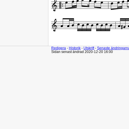
Redigera
-
Historik
-
Utskrift
-
Senaste ändringarn
Sidan senast ändrad 2020-12-20 16:00