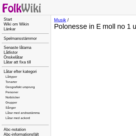
Start
Musik
/
Wiki om Wikin
Polonesse in E moll no 1 
Länkar
Spelmansstämmor
Senaste låtarna
Låtlistor
Önskelåtar
Låtar att fixa till
Låtar efter kategori
Låttyper
Tonarter
Geografiskt ursprung
Personer
Notböcker
Grupper
Sånger
Låtar med andrastämma
Låtar med ackord
Abc-notation
Abc-informationsfält