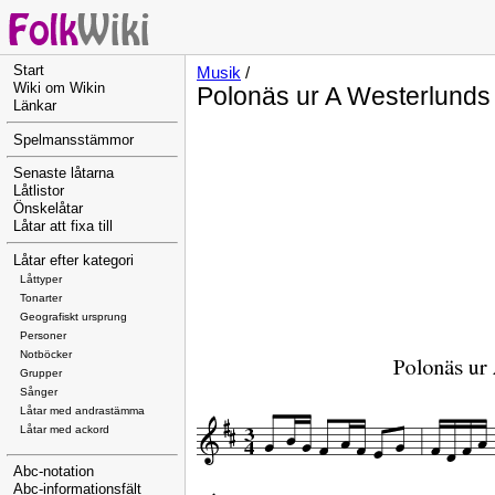
Start
Musik
/
Wiki om Wikin
Polonäs ur A Westerlunds
Länkar
Spelmansstämmor
Senaste låtarna
Låtlistor
Önskelåtar
Låtar att fixa till
Låtar efter kategori
Låttyper
Tonarter
Geografiskt ursprung
Personer
Notböcker
Grupper
Sånger
Låtar med andrastämma
Låtar med ackord
Abc-notation
Abc-informationsfält