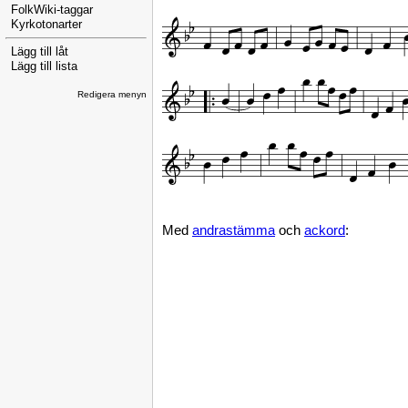
FolkWiki-taggar
Kyrkotonarter
Lägg till låt
Lägg till lista
Redigera menyn
Med
andrastämma
och
ackord
: