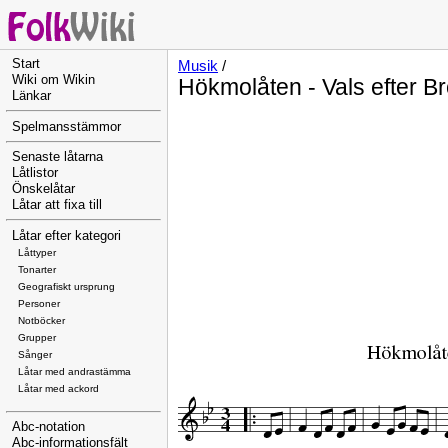
Start
Musik
/
Wiki om Wikin
Hökmolåten - Vals efter Br
Länkar
Spelmansstämmor
Senaste låtarna
Låtlistor
Önskelåtar
Låtar att fixa till
Låtar efter kategori
Låttyper
Tonarter
Geografiskt ursprung
Personer
Notböcker
Grupper
Sånger
Låtar med andrastämma
Låtar med ackord
Abc-notation
Abc-informationsfält