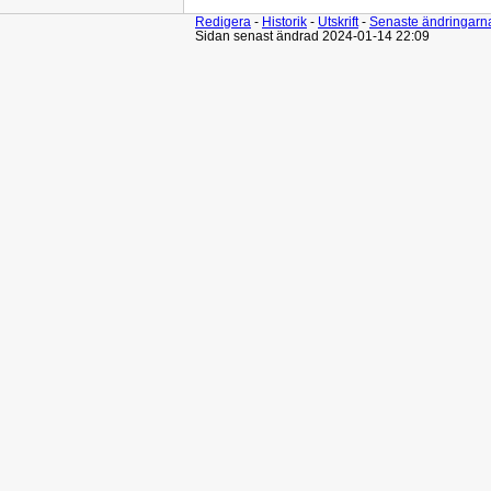
Redigera
-
Historik
-
Utskrift
-
Senaste ändringarn
Sidan senast ändrad 2024-01-14 22:09