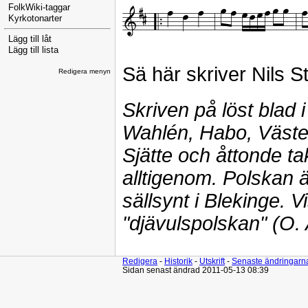
FolkWiki-taggar
Kyrkotonarter
Lägg till låt
Lägg till lista
Sä här skriver Nils S
Redigera menyn
Skriven på löst blad i
Wahlén, Habo, Väster
Sjätte och åttonde ta
alltigenom. Polskan ä
sällsynt i Blekinge. 
"djävulspolskan" (O.
Redigera
-
Historik
-
Utskrift
-
Senaste ändringarn
Sidan senast ändrad 2011-05-13 08:39