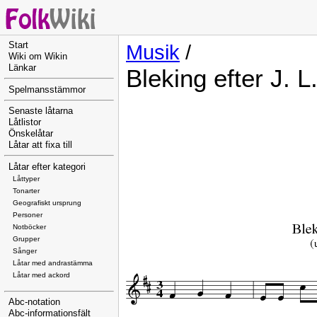
Start
Musik
/
Wiki om Wikin
Länkar
Bleking efter J. 
Spelmansstämmor
Senaste låtarna
Låtlistor
Önskelåtar
Låtar att fixa till
Låtar efter kategori
Låttyper
Tonarter
Geografiskt ursprung
Personer
Notböcker
Grupper
Sånger
Låtar med andrastämma
Låtar med ackord
Abc-notation
Abc-informationsfält