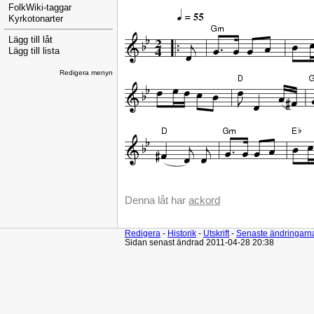
FolkWiki-taggar
Kyrkotonarter
Lägg till låt
Lägg till lista
Redigera menyn
Denna låt har
ackord
Redigera
-
Historik
-
Utskrift
-
Senaste ändringarn
Sidan senast ändrad 2011-04-28 20:38