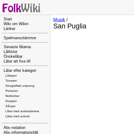
Start
Musik
/
Wiki om Wikin
San Puglia
Länkar
Spelmansstämmor
Senaste låtarna
Låtlistor
Önskelåtar
Låtar att fixa till
Låtar efter kategori
Låttyper
Tonarter
Geografiskt ursprung
Personer
Notböcker
Grupper
Sånger
Låtar med andrastämma
Låtar med ackord
Abc-notation
Abc-informationsfält