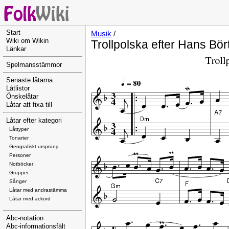
Start
Musik
/
Wiki om Wikin
Trollpolska efter Hans Bör
Länkar
Spelmansstämmor
Senaste låtarna
Låtlistor
Önskelåtar
Låtar att fixa till
Låtar efter kategori
Låttyper
Tonarter
Geografiskt ursprung
Personer
Notböcker
Grupper
Sånger
Låtar med andrastämma
Låtar med ackord
Abc-notation
Abc-informationsfält