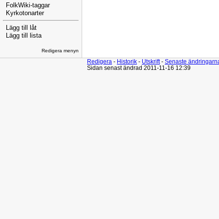
FolkWiki-taggar
Kyrkotonarter
Lägg till låt
Lägg till lista
Redigera menyn
Redigera
-
Historik
-
Utskrift
-
Senaste ändringarn
Sidan senast ändrad 2011-11-16 12:39