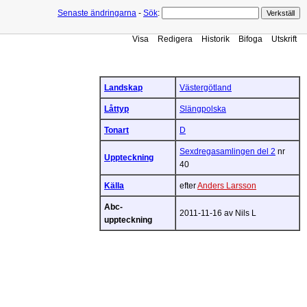
Senaste ändringarna
-
Sök
:
Visa
Redigera
Historik
Bifoga
Utskrift
Landskap
Västergötland
Låttyp
Slängpolska
Tonart
D
Sexdregasamlingen del 2
nr
Uppteckning
40
Källa
efter
Anders Larsson
Abc-
2011-11-16 av Nils L
uppteckning