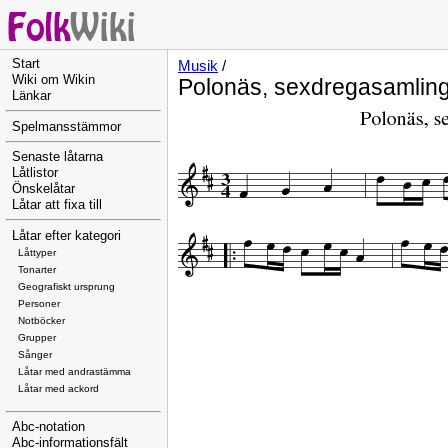
Start
Musik
/
Wiki om Wikin
Polonäs, sexdregasamling
Länkar
Spelmansstämmor
Senaste låtarna
Låtlistor
Önskelåtar
Låtar att fixa till
Låtar efter kategori
Låttyper
Tonarter
Geografiskt ursprung
Personer
Notböcker
Grupper
Sånger
Låtar med andrastämma
Låtar med ackord
Abc-notation
Abc-informationsfält