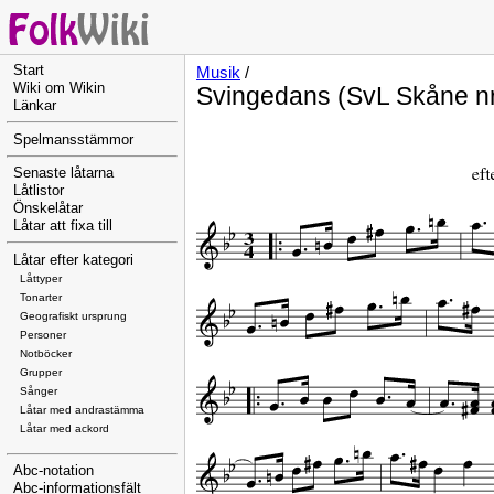
Start
Musik
/
Wiki om Wikin
Svingedans (SvL Skåne nr
Länkar
Spelmansstämmor
Senaste låtarna
Låtlistor
Önskelåtar
Låtar att fixa till
Låtar efter kategori
Låttyper
Tonarter
Geografiskt ursprung
Personer
Notböcker
Grupper
Sånger
Låtar med andrastämma
Låtar med ackord
Abc-notation
Abc-informationsfält