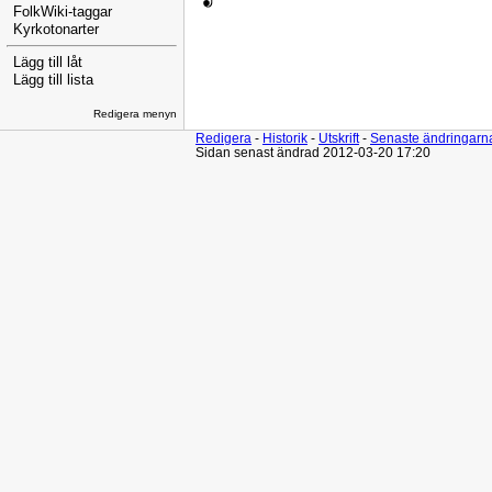
FolkWiki-taggar
Kyrkotonarter
Lägg till låt
Lägg till lista
Redigera menyn
Redigera
-
Historik
-
Utskrift
-
Senaste ändringarn
Sidan senast ändrad 2012-03-20 17:20