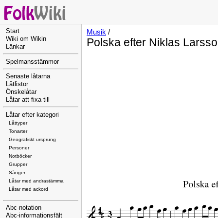
Start
Musik
/
Wiki om Wikin
Polska efter Niklas Larss
Länkar
Spelmansstämmor
Senaste låtarna
Låtlistor
Önskelåtar
Låtar att fixa till
Låtar efter kategori
Låttyper
Tonarter
Geografiskt ursprung
Personer
Notböcker
Grupper
Sånger
Låtar med andrastämma
Låtar med ackord
Abc-notation
Abc-informationsfält