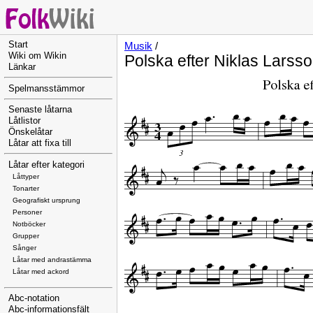
Start
Musik
/
Wiki om Wikin
Polska efter Niklas Larss
Länkar
Spelmansstämmor
Senaste låtarna
Låtlistor
Önskelåtar
Låtar att fixa till
Låtar efter kategori
Låttyper
Tonarter
Geografiskt ursprung
Personer
Notböcker
Grupper
Sånger
Låtar med andrastämma
Låtar med ackord
Abc-notation
Abc-informationsfält