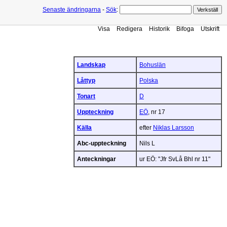
Senaste ändringarna
-
Sök
:
Visa
Redigera
Historik
Bifoga
Utskrift
Landskap
Bohuslän
Låttyp
Polska
Tonart
D
Uppteckning
EÖ
, nr 17
Källa
efter
Niklas Larsson
Abc-uppteckning
Nils L
Anteckningar
ur EÖ: "Jfr SvLå Bhl nr 11"