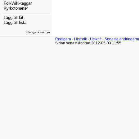
FolkWiki-taggar
Kyrkotonarter
Lägg till låt
Lägg till lista
Redigera menyn
Redigera
-
Historik
-
Utskrift
-
Senaste ändringarn
Sidan senast ändrad 2012-05-03 11:55