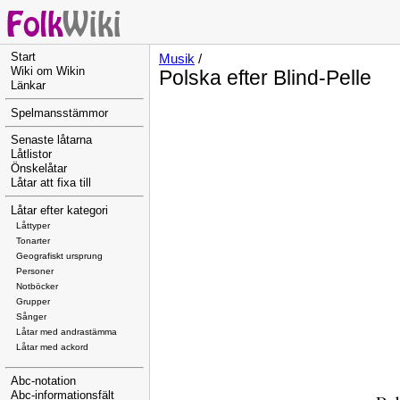
Start
Musik
/
Wiki om Wikin
Polska efter Blind-Pelle
Länkar
Spelmansstämmor
Senaste låtarna
Låtlistor
Önskelåtar
Låtar att fixa till
Låtar efter kategori
Låttyper
Tonarter
Geografiskt ursprung
Personer
Notböcker
Grupper
Sånger
Låtar med andrastämma
Låtar med ackord
Abc-notation
Abc-informationsfält