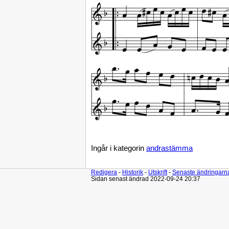
Ingår i kategorin
andrastämma
Redigera
-
Historik
-
Utskrift
-
Senaste ändringarn
Sidan senast ändrad 2022-09-24 20:37