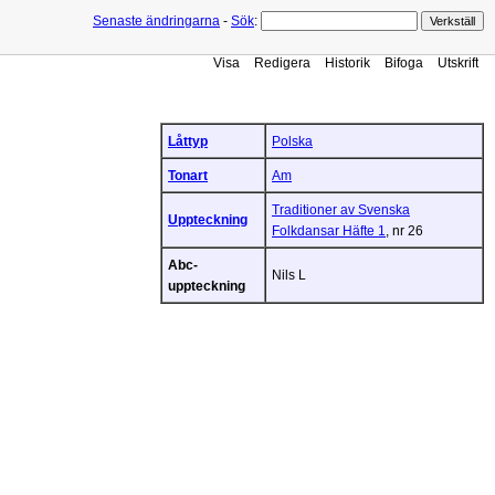
Senaste ändringarna
-
Sök
:
Visa
Redigera
Historik
Bifoga
Utskrift
Låttyp
Polska
Tonart
Am
Traditioner av Svenska
Uppteckning
Folkdansar Häfte 1
, nr 26
Abc-
Nils L
uppteckning