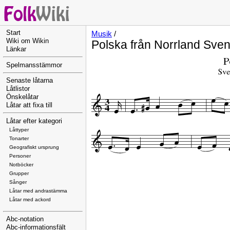
Start
Musik
/
Wiki om Wikin
Polska från Norrland Sve
Länkar
Spelmansstämmor
Senaste låtarna
Låtlistor
Önskelåtar
Låtar att fixa till
Låtar efter kategori
Låttyper
Tonarter
Geografiskt ursprung
Personer
Notböcker
Grupper
Sånger
Låtar med andrastämma
Låtar med ackord
Abc-notation
Abc-informationsfält