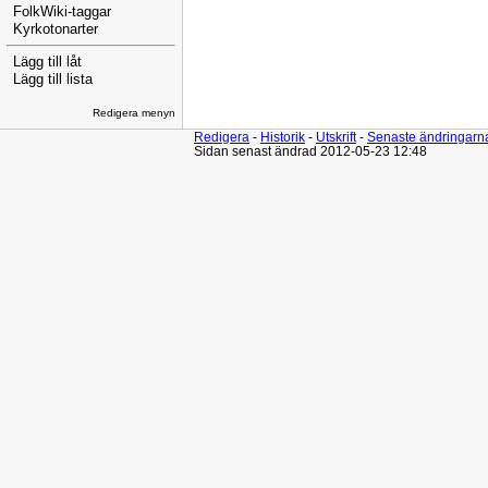
FolkWiki-taggar
Kyrkotonarter
Lägg till låt
Lägg till lista
Redigera menyn
Redigera
-
Historik
-
Utskrift
-
Senaste ändringarn
Sidan senast ändrad 2012-05-23 12:48