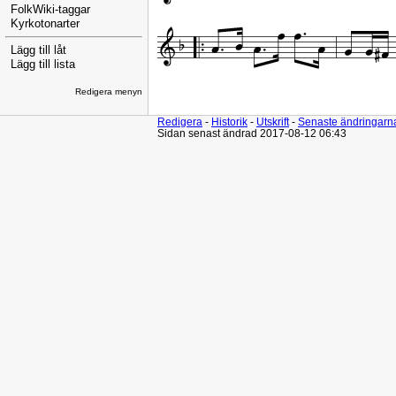
FolkWiki-taggar
Kyrkotonarter
Lägg till låt
Lägg till lista
Redigera menyn
Redigera
-
Historik
-
Utskrift
-
Senaste ändringarn
Sidan senast ändrad 2017-08-12 06:43