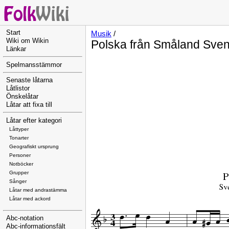
Start
Musik
/
Wiki om Wikin
Polska från Småland Sven
Länkar
Spelmansstämmor
Senaste låtarna
Låtlistor
Önskelåtar
Låtar att fixa till
Låtar efter kategori
Låttyper
Tonarter
Geografiskt ursprung
Personer
Notböcker
Grupper
Sånger
Låtar med andrastämma
Låtar med ackord
Abc-notation
Abc-informationsfält