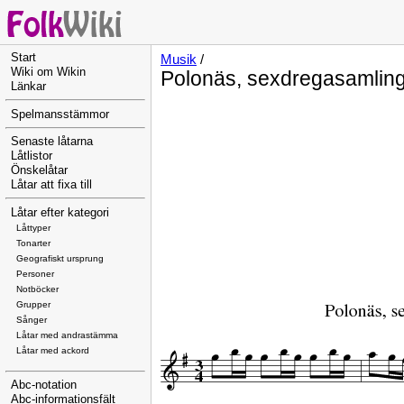
Start
Musik
/
Wiki om Wikin
Polonäs, sexdregasamling
Länkar
Spelmansstämmor
Senaste låtarna
Låtlistor
Önskelåtar
Låtar att fixa till
Låtar efter kategori
Låttyper
Tonarter
Geografiskt ursprung
Personer
Notböcker
Grupper
Sånger
Låtar med andrastämma
Låtar med ackord
Abc-notation
Abc-informationsfält