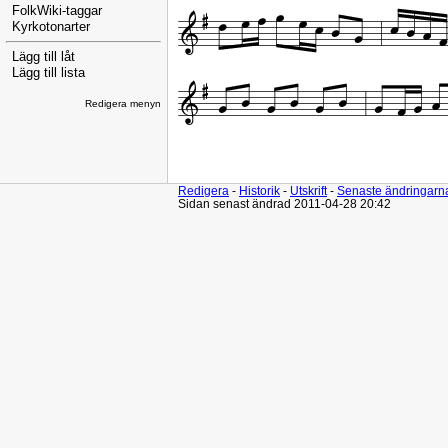
FolkWiki-taggar
Kyrkotonarter
Lägg till låt
Lägg till lista
Redigera menyn
Redigera
-
Historik
-
Utskrift
-
Senaste ändringarn
Sidan senast ändrad 2011-04-28 20:42