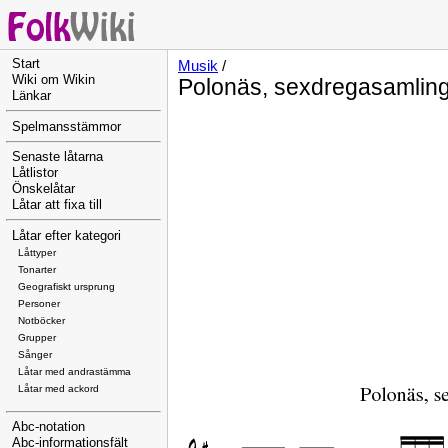
Start
Musik
/
Wiki om Wikin
Polonäs, sexdregasamling
Länkar
Spelmansstämmor
Senaste låtarna
Låtlistor
Önskelåtar
Låtar att fixa till
Låtar efter kategori
Låttyper
Tonarter
Geografiskt ursprung
Personer
Notböcker
Grupper
Sånger
Låtar med andrastämma
Låtar med ackord
Abc-notation
Abc-informationsfält