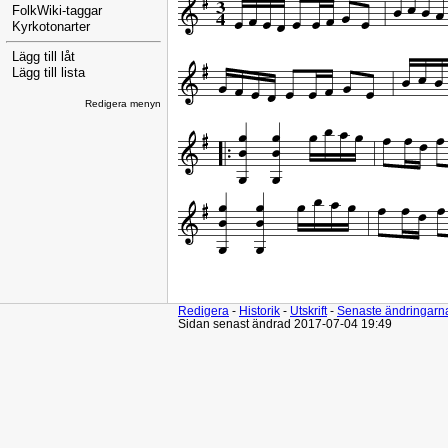
FolkWiki-taggar
Kyrkotonarter
Lägg till låt
Lägg till lista
Redigera menyn
Redigera
-
Historik
-
Utskrift
-
Senaste ändringarn
Sidan senast ändrad 2017-07-04 19:49