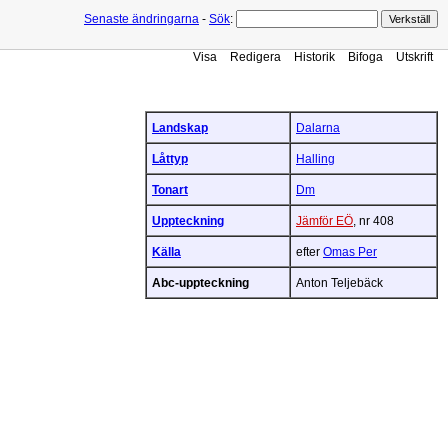
Senaste ändringarna
-
Sök
:
Visa
Redigera
Historik
Bifoga
Utskrift
Landskap
Dalarna
Låttyp
Halling
Tonart
Dm
Uppteckning
Jämför EÖ
, nr 408
Källa
efter
Omas Per
Abc-uppteckning
Anton Teljebäck