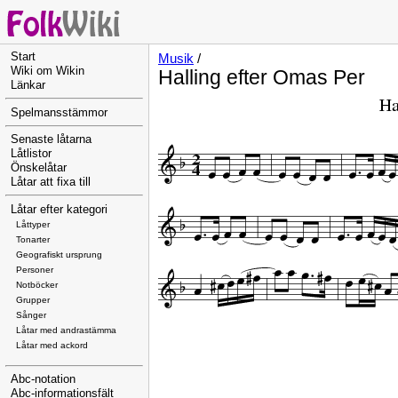
Start
Musik
/
Wiki om Wikin
Halling efter Omas Per
Länkar
Spelmansstämmor
Senaste låtarna
Låtlistor
Önskelåtar
Låtar att fixa till
Låtar efter kategori
Låttyper
Tonarter
Geografiskt ursprung
Personer
Notböcker
Grupper
Sånger
Låtar med andrastämma
Låtar med ackord
Abc-notation
Abc-informationsfält