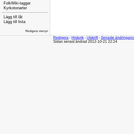
FolkWiki-taggar
Kyrkotonarter
Lägg till låt
Lägg till lista
Redigera menyn
Redigera
-
Historik
-
Utskrift
-
Senaste ändringarn
Sidan senast ändrad 2012-10-21 22:24