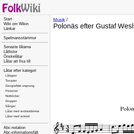
Start
Musik
/
Wiki om Wikin
Polonäs efter Gustaf Wesl
Länkar
Spelmansstämmor
Senaste låtarna
Låtlistor
Önskelåtar
Låtar att fixa till
Låtar efter kategori
Låttyper
Tonarter
Geografiskt ursprung
Personer
Notböcker
Grupper
Sånger
Låtar med andrastämma
Låtar med ackord
Abc-notation
Abc-informationsfält