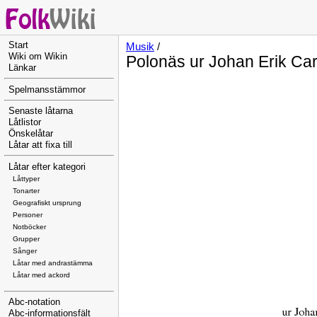
Start
Musik
/
Wiki om Wikin
Polonäs ur Johan Erik Car
Länkar
Spelmansstämmor
Senaste låtarna
Låtlistor
Önskelåtar
Låtar att fixa till
Låtar efter kategori
Låttyper
Tonarter
Geografiskt ursprung
Personer
Notböcker
Grupper
Sånger
Låtar med andrastämma
Låtar med ackord
Abc-notation
Abc-informationsfält