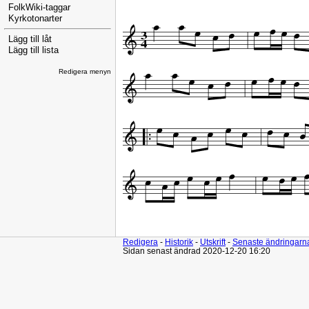
FolkWiki-taggar
Kyrkotonarter
Lägg till låt
Lägg till lista
Redigera menyn
Redigera
-
Historik
-
Utskrift
-
Senaste ändringarn
Sidan senast ändrad 2020-12-20 16:20