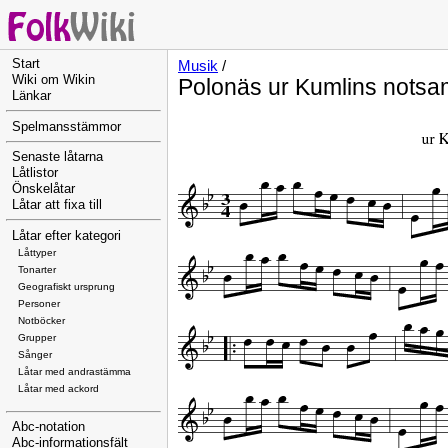
Start
Musik
/
Wiki om Wikin
Polonäs ur Kumlins notsam
Länkar
Spelmansstämmor
Senaste låtarna
Låtlistor
Önskelåtar
Låtar att fixa till
Låtar efter kategori
Låttyper
Tonarter
Geografiskt ursprung
Personer
Notböcker
Grupper
Sånger
Låtar med andrastämma
Låtar med ackord
Abc-notation
Abc-informationsfält