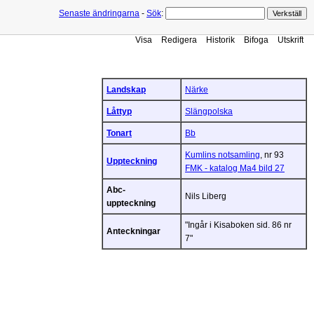
Senaste ändringarna
-
Sök
:
Visa
Redigera
Historik
Bifoga
Utskrift
Landskap
Närke
Låttyp
Slängpolska
Tonart
Bb
Kumlins notsamling
, nr 93
Uppteckning
FMK - katalog Ma4 bild 27
Abc-
Nils Liberg
uppteckning
"Ingår i Kisaboken sid. 86 nr
Anteckningar
7"