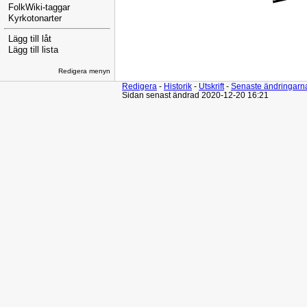
FolkWiki-taggar
Kyrkotonarter
Lägg till låt
Lägg till lista
Redigera menyn
Redigera
-
Historik
-
Utskrift
-
Senaste ändringarn
Sidan senast ändrad 2020-12-20 16:21