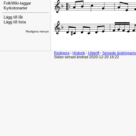
FolkWiki-taggar
Kyrkotonarter
Lägg till låt
Lägg till lista
Redigera menyn
Redigera
-
Historik
-
Utskrift
-
Senaste ändringarn
Sidan senast ändrad 2020-12-20 16:22