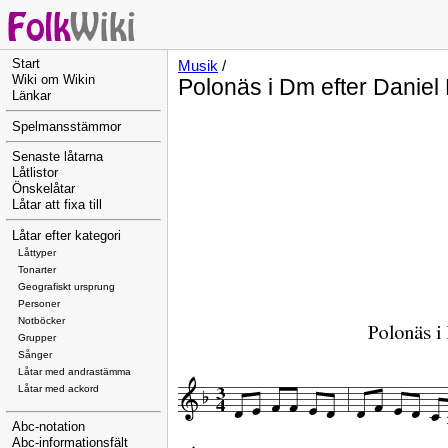
Start
Musik
/
Wiki om Wikin
Polonäs i Dm efter Daniel
Länkar
Spelmansstämmor
Senaste låtarna
Låtlistor
Önskelåtar
Låtar att fixa till
Låtar efter kategori
Låttyper
Tonarter
Geografiskt ursprung
Personer
Notböcker
Grupper
Sånger
Låtar med andrastämma
Låtar med ackord
Abc-notation
Abc-informationsfält