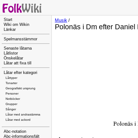
Start
Musik
/
Wiki om Wikin
Polonäs i Dm efter Daniel
Länkar
Spelmansstämmor
Senaste låtarna
Låtlistor
Önskelåtar
Låtar att fixa till
Låtar efter kategori
Låttyper
Tonarter
Geografiskt ursprung
Personer
Notböcker
Grupper
Sånger
Låtar med andrastämma
Låtar med ackord
Abc-notation
Abc-informationsfält