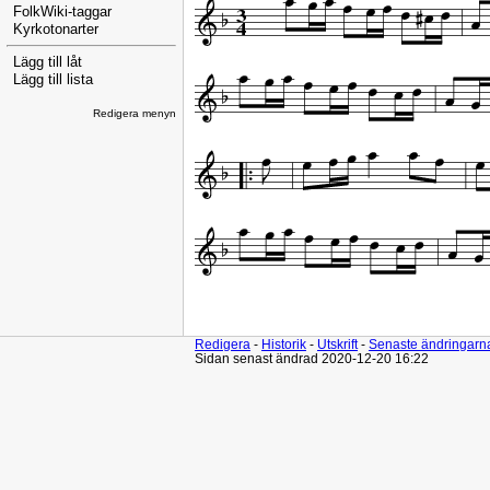
FolkWiki-taggar
Kyrkotonarter
Lägg till låt
Lägg till lista
Redigera menyn
Redigera
-
Historik
-
Utskrift
-
Senaste ändringarn
Sidan senast ändrad 2020-12-20 16:22