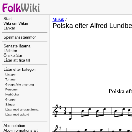
Start
Musik
/
Wiki om Wikin
Polska efter Alfred Lundb
Länkar
Spelmansstämmor
Senaste låtarna
Låtlistor
Önskelåtar
Låtar att fixa till
Låtar efter kategori
Låttyper
Tonarter
Geografiskt ursprung
Personer
Notböcker
Grupper
Sånger
Låtar med andrastämma
Låtar med ackord
Abc-notation
Abc-informationsfält