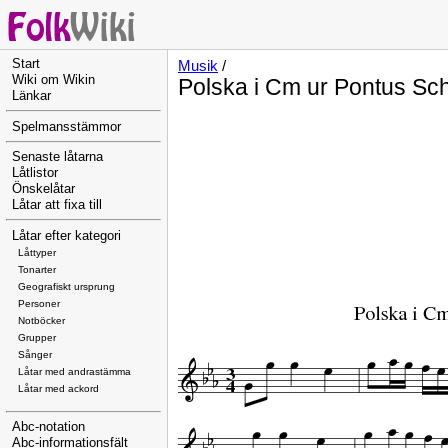
Start
Musik
/
Wiki om Wikin
Polska i Cm ur Pontus Sc
Länkar
Spelmansstämmor
Senaste låtarna
Låtlistor
Önskelåtar
Låtar att fixa till
Låtar efter kategori
Låttyper
Tonarter
Geografiskt ursprung
Personer
Notböcker
Grupper
Sånger
Låtar med andrastämma
Låtar med ackord
Abc-notation
Abc-informationsfält