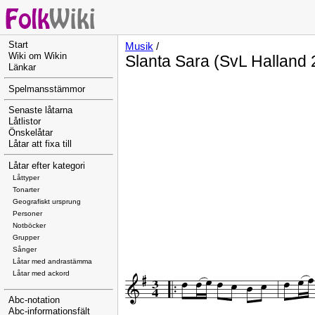
Start
Musik
/
Wiki om Wikin
Slanta Sara (SvL Halland 
Länkar
Spelmansstämmor
Senaste låtarna
Låtlistor
Önskelåtar
Låtar att fixa till
Låtar efter kategori
Låttyper
Tonarter
Geografiskt ursprung
Personer
Notböcker
Grupper
Sånger
Låtar med andrastämma
Låtar med ackord
Abc-notation
Abc-informationsfält