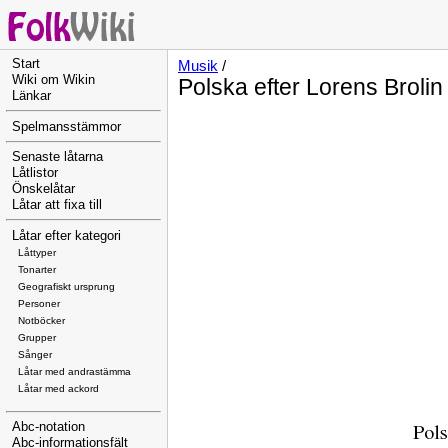
Start
Musik
/
Wiki om Wikin
Polska efter Lorens Brolin
Länkar
Spelmansstämmor
Senaste låtarna
Låtlistor
Önskelåtar
Låtar att fixa till
Låtar efter kategori
Låttyper
Tonarter
Geografiskt ursprung
Personer
Notböcker
Grupper
Sånger
Låtar med andrastämma
Låtar med ackord
Abc-notation
Abc-informationsfält