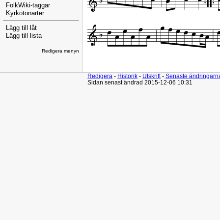
FolkWiki-taggar
Kyrkotonarter
Lägg till låt
Lägg till lista
Redigera menyn
Redigera
-
Historik
-
Utskrift
-
Senaste ändringarn
Sidan senast ändrad 2015-12-06 10:31