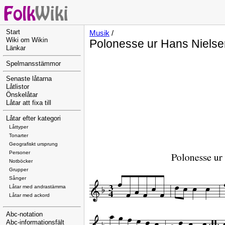
Start
Musik
/
Wiki om Wikin
Polonesse ur Hans Nielse
Länkar
Spelmansstämmor
Senaste låtarna
Låtlistor
Önskelåtar
Låtar att fixa till
Låtar efter kategori
Låttyper
Tonarter
Geografiskt ursprung
Personer
Notböcker
Grupper
Sånger
Låtar med andrastämma
Låtar med ackord
Abc-notation
Abc-informationsfält