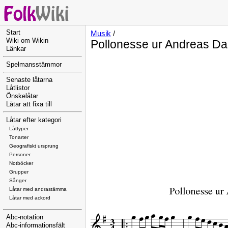
Start
Musik
/
Wiki om Wikin
Pollonesse ur Andreas Da
Länkar
Spelmansstämmor
Senaste låtarna
Låtlistor
Önskelåtar
Låtar att fixa till
Låtar efter kategori
Låttyper
Tonarter
Geografiskt ursprung
Personer
Notböcker
Grupper
Sånger
Låtar med andrastämma
Låtar med ackord
Abc-notation
Abc-informationsfält