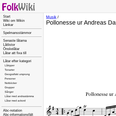
Start
Musik
/
Wiki om Wikin
Pollonesse ur Andreas Da
Länkar
Spelmansstämmor
Senaste låtarna
Låtlistor
Önskelåtar
Låtar att fixa till
Låtar efter kategori
Låttyper
Tonarter
Geografiskt ursprung
Personer
Notböcker
Grupper
Sånger
Låtar med andrastämma
Låtar med ackord
Abc-notation
Abc-informationsfält