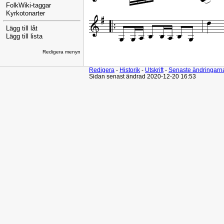
FolkWiki-taggar
Kyrkotonarter
Lägg till låt
Lägg till lista
Redigera menyn
Redigera
-
Historik
-
Utskrift
-
Senaste ändringarn
Sidan senast ändrad 2020-12-20 16:53