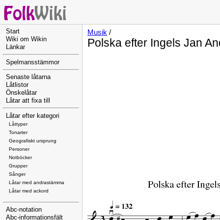
Start
Musik
/
Wiki om Wikin
Polska efter Ingels Jan A
Länkar
Spelmansstämmor
Senaste låtarna
Låtlistor
Önskelåtar
Låtar att fixa till
Låtar efter kategori
Låttyper
Tonarter
Geografiskt ursprung
Personer
Notböcker
Grupper
Sånger
Låtar med andrastämma
Låtar med ackord
Abc-notation
Abc-informationsfält