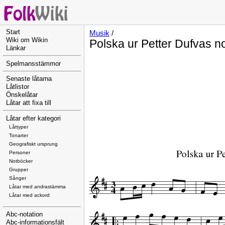
Start
Musik
/
Wiki om Wikin
Polska ur Petter Dufvas n
Länkar
Spelmansstämmor
Senaste låtarna
Låtlistor
Önskelåtar
Låtar att fixa till
Låtar efter kategori
Låttyper
Tonarter
Geografiskt ursprung
Personer
Notböcker
Grupper
Sånger
Låtar med andrastämma
Låtar med ackord
Abc-notation
Abc-informationsfält