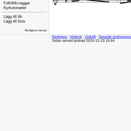
FolkWiki-taggar
Kyrkotonarter
Lägg till låt
Lägg till lista
Redigera menyn
Redigera
-
Historik
-
Utskrift
-
Senaste ändringarn
Sidan senast ändrad 2020-12-20 16:44