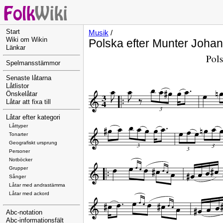
Start
Musik
/
Wiki om Wikin
Polska efter Munter Joha
Länkar
Spelmansstämmor
Senaste låtarna
Låtlistor
Önskelåtar
Låtar att fixa till
Låtar efter kategori
Låttyper
Tonarter
Geografiskt ursprung
Personer
Notböcker
Grupper
Sånger
Låtar med andrastämma
Låtar med ackord
Abc-notation
Abc-informationsfält