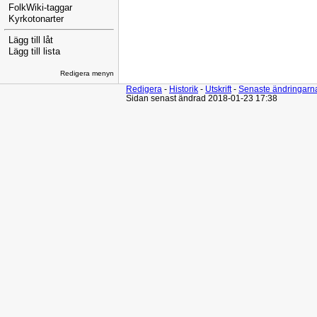
FolkWiki-taggar
Kyrkotonarter
Lägg till låt
Lägg till lista
Redigera menyn
Redigera
-
Historik
-
Utskrift
-
Senaste ändringarn
Sidan senast ändrad 2018-01-23 17:38