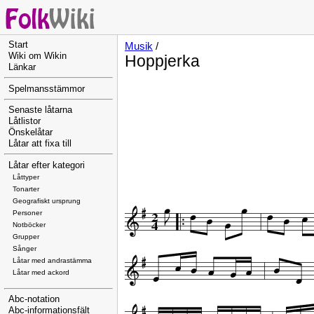
Start
Musik
/
Wiki om Wikin
Hoppjerka
Länkar
Spelmansstämmor
Senaste låtarna
Låtlistor
Önskelåtar
Låtar att fixa till
Låtar efter kategori
Låttyper
Tonarter
Geografiskt ursprung
Personer
Notböcker
Grupper
Sånger
Låtar med andrastämma
Låtar med ackord
Abc-notation
Abc-informationsfält