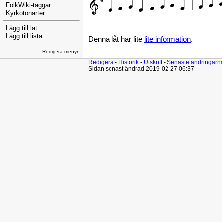
FolkWiki-taggar
Kyrkotonarter
Lägg till låt
Lägg till lista
Denna låt har lite
lite information
.
Redigera menyn
Redigera
-
Historik
-
Utskrift
-
Senaste ändringarn
Sidan senast ändrad 2019-02-27 06:37