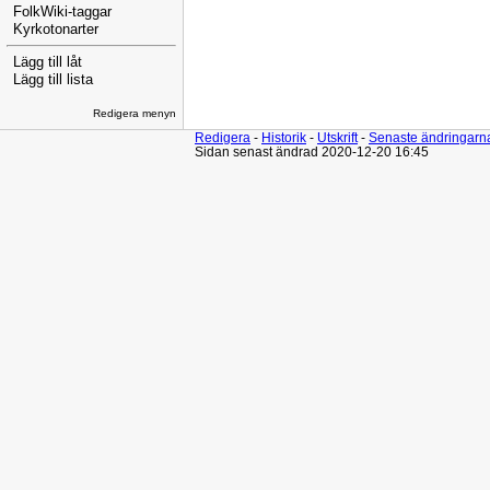
FolkWiki-taggar
Kyrkotonarter
Lägg till låt
Lägg till lista
Redigera menyn
Redigera
-
Historik
-
Utskrift
-
Senaste ändringarn
Sidan senast ändrad 2020-12-20 16:45