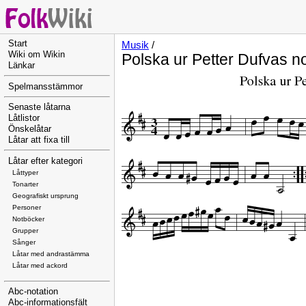
Start
Musik
/
Wiki om Wikin
Polska ur Petter Dufvas n
Länkar
Spelmansstämmor
Senaste låtarna
Låtlistor
Önskelåtar
Låtar att fixa till
Låtar efter kategori
Låttyper
Tonarter
Geografiskt ursprung
Personer
Notböcker
Grupper
Sånger
Låtar med andrastämma
Låtar med ackord
Abc-notation
Abc-informationsfält