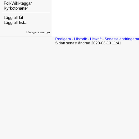
FolkWiki-taggar
Kyrkotonarter
Lägg till låt
Lägg till lista
Redigera menyn
Redigera
-
Historik
-
Utskrift
-
Senaste ändringarn
Sidan senast ändrad 2020-03-13 11:41