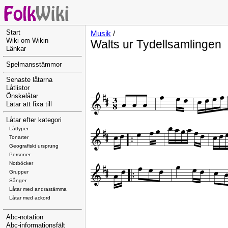
Start
Musik
/
Wiki om Wikin
Walts ur Tydellsamlingen
Länkar
Spelmansstämmor
Senaste låtarna
Låtlistor
Önskelåtar
Låtar att fixa till
Låtar efter kategori
Låttyper
Tonarter
Geografiskt ursprung
Personer
Notböcker
Grupper
Sånger
Låtar med andrastämma
Låtar med ackord
Abc-notation
Abc-informationsfält