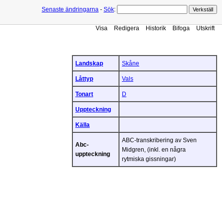
Senaste ändringarna
-
Sök
:
Visa
Redigera
Historik
Bifoga
Utskrift
Landskap
Skåne
Låttyp
Vals
Tonart
D
Uppteckning
Källa
ABC-transkribering av Sven
Abc-
Midgren, (inkl. en några
uppteckning
rytmiska gissningar)