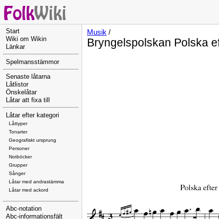
Start
Musik
/
Wiki om Wikin
Bryngelspolskan Polska e
Länkar
Spelmansstämmor
Senaste låtarna
Låtlistor
Önskelåtar
Låtar att fixa till
Låtar efter kategori
Låttyper
Tonarter
Geografiskt ursprung
Personer
Notböcker
Grupper
Sånger
Låtar med andrastämma
Låtar med ackord
Abc-notation
Abc-informationsfält