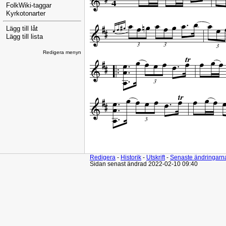
FolkWiki-taggar
Kyrkotonarter
Lägg till låt
Lägg till lista
Redigera menyn
Redigera
-
Historik
-
Utskrift
-
Senaste ändringarn
Sidan senast ändrad 2022-02-10 09:40