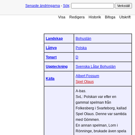
Senaste ändringarna
-
Sök
:
Visa
Redigera
Historik
Bifoga
Utskrift
Landskap
Bohuslän
Låttyp
Polska
Tonart
D
Uppteckning
Svenska Låtar Bohuslän
Albert Fossum
Källa
Spel Olaus
A-bas.
SvL: Polskan var efter en
gammal spelman från
Folkesberg i Svarteborg, kallad
Spel Olaus. Denne var samtida
med Gömmen.
En annan spelman, Lorn i
Rönninge, brukade även spela