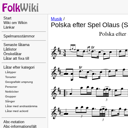
Start
Musik
/
Wiki om Wikin
Polska efter Spel Olaus (
Länkar
Spelmansstämmor
Senaste låtarna
Låtlistor
Önskelåtar
Låtar att fixa till
Låtar efter kategori
Låttyper
Tonarter
Geografiskt ursprung
Personer
Notböcker
Grupper
Sånger
Låtar med andrastämma
Låtar med ackord
Abc-notation
Abc-informationsfält