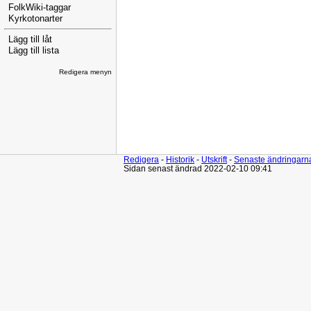
FolkWiki-taggar
Kyrkotonarter
Lägg till låt
Lägg till lista
Redigera menyn
Redigera
-
Historik
-
Utskrift
-
Senaste ändringarn
Sidan senast ändrad 2022-02-10 09:41