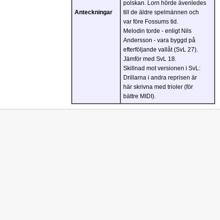
polskan. Lorn hörde ävenledes
Anteckningar
till de äldre spelmännen och
var före Fossums tid.
Melodin torde - enligt Nils
Andersson - vara byggd på
efterföljande vallåt (SvL 27).
Jämför med SvL 18.
Skillnad mot versionen i SvL:
Drillarna i andra reprisen är
här skrivna med trioler (för
bättre MIDI).