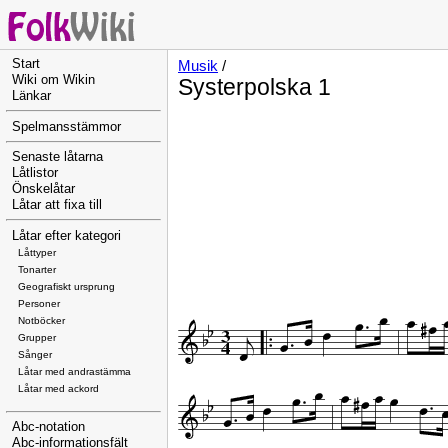
Start
Musik
/
Wiki om Wikin
Systerpolska 1
Länkar
Spelmansstämmor
Senaste låtarna
Låtlistor
Önskelåtar
Låtar att fixa till
Låtar efter kategori
Låttyper
Tonarter
Geografiskt ursprung
Personer
Notböcker
Grupper
Sånger
Låtar med andrastämma
Låtar med ackord
Abc-notation
Abc-informationsfält